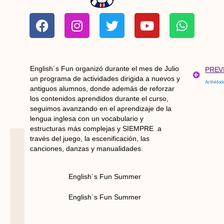
F
I
T
Y
W
a
n
w
o
h
c
s
i
u
a
e
t
t
t
t
b
a
t
u
s
Ant
English´s Fun organizó durante el mes de Julio
PREV
o
g
e
b
a
un programa de actividades dirigida a nuevos y
o
r
r
e
p
antiguos alumnos, donde además de reforzar
los contenidos aprendidos durante el curso,
k
a
p
seguimos avanzando en el aprendizaje de la
m
lengua inglesa con un vocabulario y
estructuras más complejas y SIEMPRE a
través del juego, la escenificación, las
canciones, danzas y manualidades.
English´s Fun Summer
English´s Fun Summer