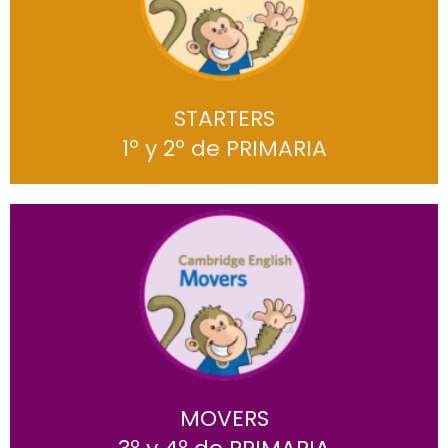
STARTERS
1º y 2º de PRIMARIA
Pre A1
Es el primero de los 3 niveles de Cambridge Young Lerners
English (YLE)
Los niños y niñas inician su camino en el aprendizaje del inglés
de forma divertida.
Podrán adquirir confianza y comprender contenidos básicos
MOVERS