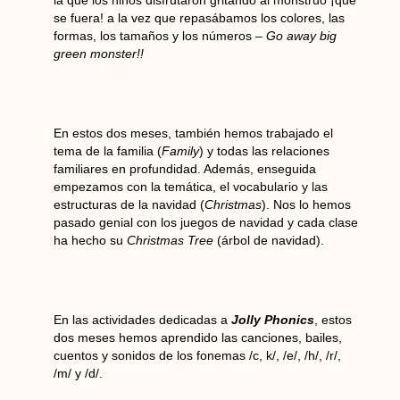
la que los niños disfrutaron gritando al monstruo ¡que
se fuera! a la vez que repasábamos los colores, las
formas, los tamaños y los números –
Go away big
green monster!!
En estos dos meses, también hemos trabajado el
tema de la familia (
Family
) y todas las relaciones
familiares en profundidad. Además, enseguida
empezamos con la temática, el vocabulario y las
estructuras de la navidad (
Christmas
). Nos lo hemos
pasado genial con los juegos de navidad y cada clase
ha hecho su
Christmas Tree
(árbol de navidad).
En las actividades dedicadas a
Jolly Phonics
, estos
dos meses hemos aprendido las canciones, bailes,
cuentos y sonidos de los fonemas /c, k/, /e/, /h/, /r/,
/m/ y /d/.