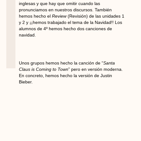
inglesas y que hay que omitir cuando las
pronunciamos en nuestros discursos. También
hemos hecho el
Review
(Revisión) de las unidades 1
y 2 y ¡¡hemos trabajado el tema de la Navidad!! Los
alumnos de 4º hemos hecho dos canciones de
navidad.
Unos grupos hemos hecho la canción de “
Santa
Claus is Coming to Town
” pero en versión moderna.
En concreto, hemos hecho la versión de Justin
Bieber.
https://www.youtube.com/watch?v=nAI_xI9wQnE
Otros grupos han hecho la canción de Train,
Shake