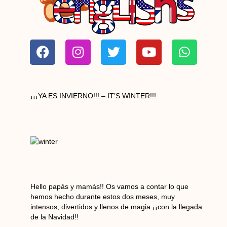
F
I
T
Y
W
a
n
w
o
h
c
s
i
u
a
e
t
t
t
t
b
a
t
u
s
¡¡¡YA ES INVIERNO!!! – IT’S WINTER!!!
o
g
e
b
a
o
r
r
e
p
k
a
p
m
Hello papás y mamás!! Os vamos a contar lo que
hemos hecho durante estos dos meses, muy
intensos, divertidos y llenos de magia ¡¡con la llegada
de la Navidad!!