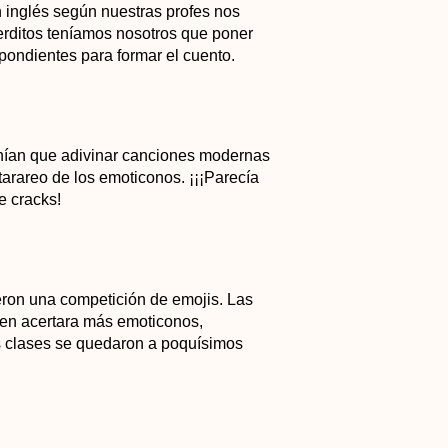
 inglés según nuestras profes nos
erditos teníamos nosotros que poner
pondientes para formar el cuento.
enían que adivinar canciones modernas
tarareo de los emoticonos. ¡¡¡Parecía
ue cracks!
eron una competición de emojis. Las
uien acertara más emoticonos,
s clases se quedaron a poquísimos