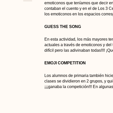
emoticonos que teníamos que decir en
contaban el cuento y en el de Los 3 C
los emoticonos en los espacios corres
GUESS THE SONG
En esta actividad, los más mayores t
actuales a través de emoticonos y del 
difícil pero las adivinaban todas!!!! ¡Q
EMOJI COMPETITION
Los alumnos de primaria también hici
clases se dividieron en 2 grupos, y q
¡¡¡ganaba la competición!!! En alguna
puntos. ¡¡Que nivelazo!!
WHAT EMOJI AM I?