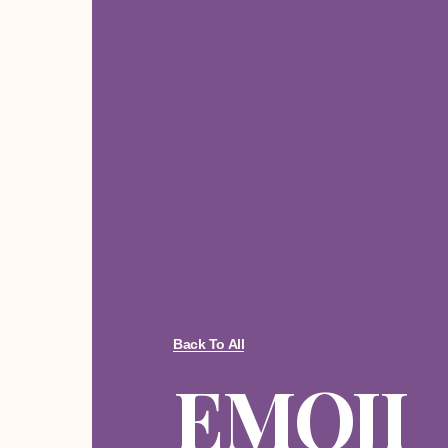
Back To All
EMOJI