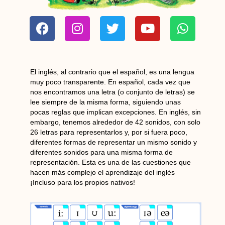
F
I
T
Y
W
a
n
w
o
h
c
s
i
u
a
e
t
t
t
t
b
a
t
u
s
El inglés, al contrario que el español, es una lengua
o
g
e
b
a
muy poco transparente. En español, cada vez que
o
r
r
e
p
nos encontramos una letra (o conjunto de letras) se
lee siempre de la misma forma, siguiendo unas
k
a
p
pocas reglas que implican excepciones. En inglés, sin
m
embargo, tenemos alrededor de 42 sonidos, con solo
26 letras para representarlos y, por si fuera poco,
diferentes formas de representar un mismo sonido y
diferentes sonidos para una misma forma de
representación. Esta es una de las cuestiones que
hacen más complejo el aprendizaje del inglés
¡Incluso para los propios nativos!