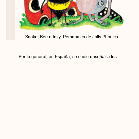
Snake, Bee e Inky. Personajes de Jolly Phonics
Por lo general, en España, se suele enseñar a los
niños y niñas a leer en 3º de infantil, aunque el
curriculum no lo marque hasta el curso siguiente;
esto suele resultar muy positivo, ya que si los niños y
niñas están preparados, el proceso de lectoescritura
les proporciona autonomía y les resulta muy
motivador. Para lograrlo se realiza toda una
preparación grafomotriz (uso del lápiz para formar las
letras) y de conciencia fonológica (percepción y
manejo de los sonidos).
Sin embargo, se comete el error de asumir que al
llegar a 1º de Primaria ya pueden enfrentarse a la
lectoescritura en inglés (¡incluso con asignaturas